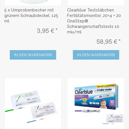
5 x Urinprobenbecher mit
Clearblue Teststäbchen
grünem Schraubdeckel, 125
Fertilitätsmonitor, 20+4 + 20
ml
OneStep®
Schwangerschaftstests 10
3,95 €
miu/ml
58,95 €
IN DEN WARENKORB
IN DEN WARENKORB