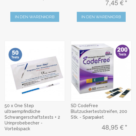
7,45 €
IN DEN WARENKORB
IN DEN WARENKORB
50 x One Step
SD CodeFree
ultraempfindliche
Blutzuckerteststreifen, 200
Schwangerschaftstests + 2
Stk. - Sparpaket
Urinprobebecher -
48,95 €
Vorteilspack