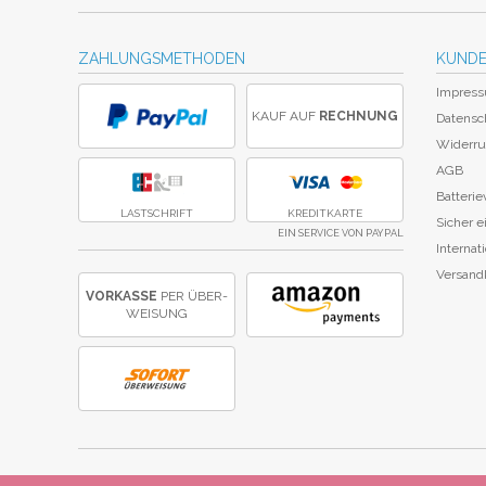
ZAHLUNGSMETHODEN
KUNDE
Impres
KAUF AUF
RECHNUNG
Datensc
Widerru
AGB
Batteri
LASTSCHRIFT
KREDITKARTE
Sicher 
EIN SERVICE VON PAYPAL
Internat
Versand
VORKASSE
PER ÜBER­
WEISUNG