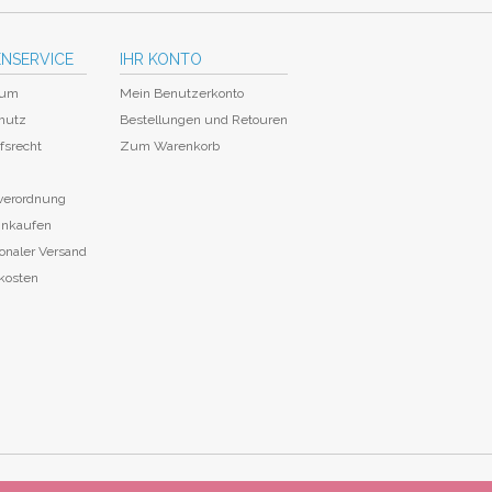
NSERVICE
IHR KONTO
sum
Mein Benutzerkonto
hutz
Bestellungen und Retouren
fsrecht
Zum Warenkorb
everordnung
einkaufen
ionaler Versand
kosten