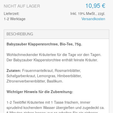
10,95 €
NICHT AUF LAGER
Lieferzeit:
Inkl. 19% MwSt., zzgl.
1-2 Werktage
Versandkosten
BESCHREIBUNG
Babyzauber Klapperstorchtee, Bio-Tee, 75g.
Wohlschmeckender Kräutertee für die Tage vor den Tagen.
Der Babyzauber Klapperstorchtee enthält feinste Kräuter.
Zutaten:
Frauenmantelkraut, Rosmarinblätter,
Schafgarbenkraut, Lemongras, Himbeerblätter,
Zitronenverbenenblätter, Basilikum.
Wichtiger Hinweis für die Zubereitung:
1-2 Teelöffel Kräutertee mit 1 Tasse frischem, immer
sprudelnd kochendem Wasser übergießen und zugedeckt ca.
5 Minuten ziehen lassen; nur so erhalten Sie ein sicheres