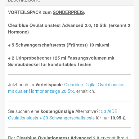
BESCHREIBUNG
VORTEILSPACK zum
SONDERPREIS
:
Clearblue Ovulationstest Advanced 2.0, 10 Stk. (erkennt 2
Hormone)
+ 5 Schwangerschaftstests (Frühtest) 10 miu/ml
+ 2 Urinprobebecher 125 ml Fassungsvolumen mit
Schraubdeckel für komfortables Testen
Jetzt auch im
Vorteilspack:
Clearblue Digital Ovulationstest
mit dualer Hormonanzeige 20 Stk.
erhältlich.
Sie suchen eine
kostengünstige
Alternative?:
50 AIDE
Ovulationstests + 20 Schwangerschaftstests
für nur
10,95 €
.
Der
Clearblue Ovulationstest Advanced 2.0
erkennt Ihre 4